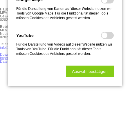
Für die Darstellung von Karten auf dieser Website nutzen wir
Hauptsitz und Postanschrift
MFV Maschinenbau GmbH
Tools von Google Maps. Für die Funktionalität dieser Tools
Gewerbering 4
müssen Cookies des Anbieters gesetzt werden.
02828 Görlitz
Betriebsstätte Neusiedlerstraße
MFV Maschinenbau GmbH
Neusiedlerstraße 13
YouTube
02827 Görlitz
Telefon:
03581/8773410
Für die Darstellung von Videos auf dieser Website nutzen wir
info@mfv-maschinenbau.de
Tools von YouTube. Für die Funktionalität dieser Tools
müssen Cookies des Anbieters gesetzt werden.
Downloads
Impressum
Datenschutz
Auswahl bestätigen