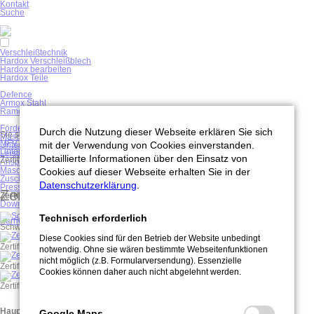
Navigation
Kontakt
überspringen
Suche
Navigation
Verschleißtechnik
überspringen
Hardox Verschleißblech
Hardox bearbeiten
Hardox Teile
Defence
Armox Stahl
Ramor Stahl
Fördertechnik
Durch die Nutzung dieser Webseite erklären Sie sich
Sie sind hier:
Maschinenbau
MFV Maschinenbau GmbH
mit der Verwendung von Cookies einverstanden.
Unternehmen
Unternehmen
Leistungen
Detaillierte Informationen über den Einsatz von
Zertifikate
Ansprechpartner
Maschinenpark
Cookies auf dieser Webseite erhalten Sie in der
Zuschnitte
Datenschutzerklärung
.
Presse
Zertifikate
Zertifikate
Downloads
Technisch erforderlich
Karriere
Schweißzertifikat
Diese Cookies sind für den Betrieb der Website unbedingt
Zertifikat über die werkseigene Produktionskontrolle
notwendig. Ohne sie wären bestimmte Webseitenfunktionen
nicht möglich (z.B. Formularversendung). Essenzielle
Zertifikat Managementsystem
Cookies können daher auch nicht abgelehnt werden.
Zertifikat Managementsystem (verschleissblechzentrum.de)
Hauptsitz und Postanschrift
Google Maps