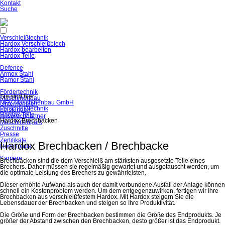
Navigation
Kontakt
überspringen
Suche
Navigation
Verschleißtechnik
überspringen
Hardox Verschleißblech
Hardox bearbeiten
Hardox Teile
Defence
Armox Stahl
Ramor Stahl
Fördertechnik
Sie sind hier:
Maschinenbau
MFV Maschinenbau GmbH
Unternehmen
Verschleißtechnik
Leistungen
Hardox Teile
Ansprechpartner
Hardox Brechbacken
Maschinenpark
Zuschnitte
Presse
Zertifikate
Hardox Brechbacken / Brechbacke
Downloads
Karriere
Brechbacken sind die dem Verschleiß am stärksten ausgesetzte Teile eines
Brechers. Daher müssen sie regelmäßig gewartet und ausgetauscht werden, um
die optimale Leistung des Brechers zu gewährleisten.
Dieser erhöhte Aufwand als auch der damit verbundene Ausfall der Anlage können
schnell ein Kostenproblem werden. Um dem entgegenzuwirken, fertigen wir Ihre
Brechbacken aus verschleißfestem Hardox. Mit Hardox steigern Sie die
Lebensdauer der Brechbacken und steigen so Ihre Produktivität.
Die Größe und Form der Brechbacken bestimmen die Größe des Endprodukts. Je
größer der Abstand zwischen den Brechbacken, desto größer ist das Endprodukt.