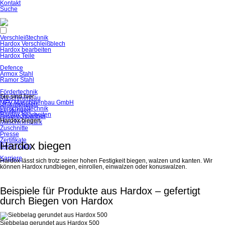
Navigation
Kontakt
überspringen
Suche
Navigation
Verschleißtechnik
überspringen
Hardox Verschleißblech
Hardox bearbeiten
Hardox Teile
Defence
Armox Stahl
Ramor Stahl
Fördertechnik
Sie sind hier:
Maschinenbau
MFV Maschinenbau GmbH
Unternehmen
Verschleißtechnik
Leistungen
Hardox bearbeiten
Ansprechpartner
Hardox biegen
Maschinenpark
Zuschnitte
Presse
Zertifikate
Hardox biegen
Downloads
Karriere
Hardox lässt sich trotz seiner hohen Festigkeit biegen, walzen und kanten. Wir
können Hardox rundbiegen, einrollen, einwalzen oder konuswalzen.
Beispiele für Produkte aus Hardox – gefertigt
durch Biegen von Hardox
Siebbelag gerundet aus Hardox 500