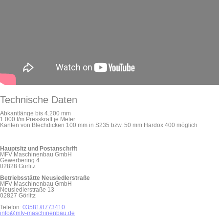
Technische Daten
Abkantlänge bis 4.200 mm
1.000 t/m Presskraft je Meter
Kanten von Blechdicken 100 mm in S235 bzw. 50 mm Hardox 400 möglich
Hauptsitz und Postanschrift
MFV Maschinenbau GmbH
Gewerbering 4
02828 Görlitz
Betriebsstätte Neusiedlerstraße
MFV Maschinenbau GmbH
Neusiedlerstraße 13
02827 Görlitz
Telefon:
03581/8773410
info@mfv-maschinenbau.de